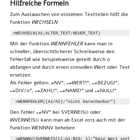
Hilfreiche Formeln
Zum Austauschen von einzelnen Textteilen hilft die
Funktion
WECHSELN
=WECHSELN(A1;ALTER_TEXT;NEUER_TEXT)
Mit der Funktion
WENNFEHLER
kann man in
schneller, übersichtlicherer Schreibweise den
Fehlerfall wie beispielsweise geteilt durch 0
abfangen und durch einen sinnvollen Wert oder Text
ersetzen.
Als Fehler gelten: #NV“, „#WERT!“, „#BEZUG!“,
„#DIV/0“, „#ZAHL!“, „#NAME!“ und „#NULL!“
 =WENNFEHLER((A1/A2);"nicht berechenbar")
Den Fehler „#NV“ bei SVERWEIS() oder
WVERWEIS() kann man ab Excel 2013 auch mit der
Funktion WENNNV beheben
 =WENNNV(SVERWEIS(C1;A1:B10; 1);"Kein Wert vorhand