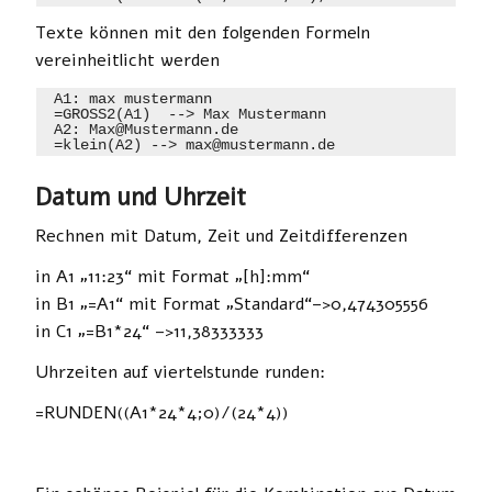
Texte können mit den folgenden Formeln
vereinheitlicht werden
 A1: max mustermann

 =GROSS2(A1)  --> Max Mustermann

 A2: Max@Mustermann.de

 =klein(A2) --> max@mustermann.de
Datum und Uhrzeit
Rechnen mit Datum, Zeit und Zeitdifferenzen
in A1 „11:23“ mit Format „[h]:mm“
in B1 „=A1“ mit Format „Standard“–>0,474305556
in C1 „=B1*24“ –>11,38333333
Uhrzeiten auf viertelstunde runden:
=RUNDEN((A1*24*4;0)/(24*4))