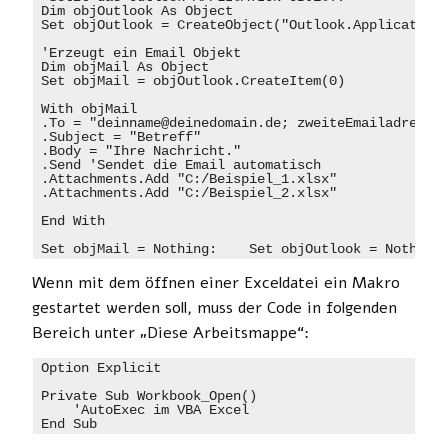
Dim objOutlook As Object

Set objOutlook = CreateObject("Outlook.Application"
'Erzeugt ein Email Objekt

Dim objMail As Object

Set objMail = objOutlook.CreateItem(0)

With objMail

.To = "deinname@deinedomain.de; zweiteEmailadresse@
.Subject = "Betreff"

.Body = "Ihre Nachricht."

.Send 'Sendet die Email automatisch

.Attachments.Add "C:/Beispiel_1.xlsx"

.Attachments.Add "C:/Beispiel_2.xlsx"

End With

Set
 objMail 
=
Nothing
:
Set
objOutlook
=
Nothing
Wenn mit dem öffnen einer Exceldatei ein Makro
gestartet werden soll, muss der Code in folgenden
Bereich unter „Diese Arbeitsmappe“:
Option Explicit

Private Sub Workbook_Open()

    'AutoExec im VBA Excel

End Sub