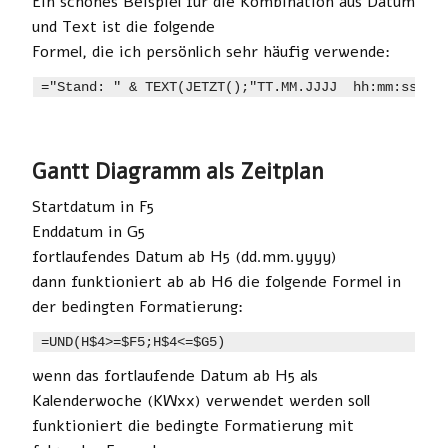
Ein schönes Beispiel für die Kombination aus Datum
und Text ist die folgende
Formel, die ich persönlich sehr häufig verwende:
="Stand: " & TEXT(JETZT();"TT.MM.JJJJ  hh:mm:ss") 
Gantt Diagramm als Zeitplan
Startdatum in F5
Enddatum in G5
fortlaufendes Datum ab H5 (dd.mm.yyyy)
dann funktioniert ab ab H6 die folgende Formel in
der bedingten Formatierung:
=UND(H$4>=$F5;H$4<=$G5)
wenn das fortlaufende Datum ab H5 als
Kalenderwoche (KWxx) verwendet werden soll
funktioniert die bedingte Formatierung mit