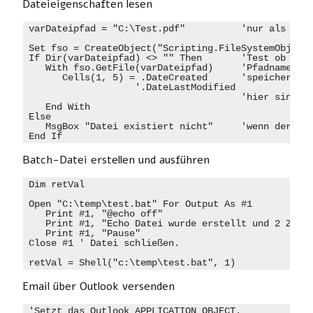
Dateieigenschaften lesen
varDateipfad = "C:\Test.pdf"          'nur als Must
Set fso = CreateObject("Scripting.FileSystemObject"
If Dir(varDateipfad) <> "" Then       'Test ob Date
   With fso.GetFile(varDateipfad)     'Pfadname aus
      Cells(1, 5) = .DateCreated      'speichert da
                   '.DateLastModified

                                      'hier sind we
   End With

Else

   MsgBox "Datei existiert nicht"     'wenn der Dir
End If
Batch-Datei erstellen und ausführen
Dim retVal

Open "C:\temp\test.bat" For Output As #1

   Print #1, "@echo off"

   Print #1, "Echo Datei wurde erstellt und 2 Zeile
   Print #1, "Pause"

Close #1 ' Datei schließen.

retVal = Shell("c:\temp\test.bat", 1)
Email über Outlook versenden
'Setzt das Outlook APPLICATION OBJECT.