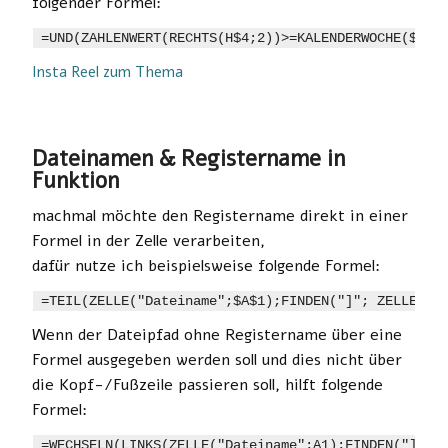
folgender Formel:
=UND(ZAHLENWERT(RECHTS(H$4;2))>=KALENDERWOCHE($F5)
Insta Reel zum Thema
Dateinamen & Registername in
Funktion
machmal möchte den Registername direkt in einer
Formel in der Zelle verarbeiten,
dafür nutze ich beispielsweise folgende Formel:
=TEIL(ZELLE("Dateiname";$A$1);FINDEN("]"; ZELLE("D
Wenn der Dateipfad ohne Registername über eine
Formel ausgegeben werden soll und dies nicht über
die Kopf-/Fußzeile passieren soll, hilft folgende
Formel:
=WECHSELN(LINKS(ZELLE("Dateiname";A1);FINDEN("]";Z