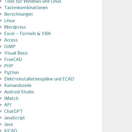
Tools für Windows und Linux
Tastenkombinationen
Berechnungen
Linux
Wordpress
Excel - Formeln & VBA
Access
GIMP
Visual Basic
FreeCAD
PHP
Python
Elektroinstallationspläne und ECAD
Komandozeile
Android Studio
iMatch
API
ChatGPT
JavaScript
Java
KiCAD