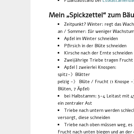
Pflanzabstand bei
Esskastanienb
Mein „Spickzettel“ zum Bä
Zeitpunkt? Winter: regt das Wac
an / Sommer: für weniger Wachstu
Apfel im Winter schneiden
Pfirsich in der Blüte schneiden
Kirsche nach der Ernte schneiden
Zweijährige Triebe tragen Frucht
Apfel | zweierlei Knospen:
spitz-》Blätter
pelzig -》 Blüte / Frucht (1 Knospe 
Blüten, 7 Äpfel)
bei Halbstamm: 3-4 Leitast mit 4
ein zentraler Ast
Triebe nach untern werden schlec
versorgt, diese schneiden
Triebe nach oben müssen weg, es se
Frucht nach unten biegen und an der 