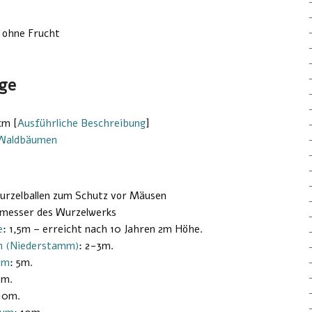
 ohne Frucht
ge
cm [
Ausführliche Beschreibung
]
 Waldbäumen
urzelballen zum Schutz vor Mäusen
hmesser des Wurzelwerks
e
: 1,5m – erreicht nach 10 Jahren 2m Höhe.
m (Niederstamm)
: 2-3m.
um
: 5m.
5m.
 10m.