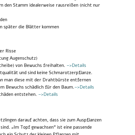
m den Stamm idealerweise rausreißen (nicht nur
iden
nn später die Blätter kommen
er Risse
htung Augenschutz)
eibe) von Bewuchs freihalten.
–>Details
ftqualität und sind keine Schmarotzerpflanze.
ann man diese mit der Drahtbürste entfernen
rem Bewuchs schädlich für den Baum.
–>Details
Schäden entstehen.
–>Details
zlingen darauf achten, dass sie zum Auspflanzen
 sind. „Im Topf gewachsen“ ist eine passende
ch ein Schutz der kleinen Pflanzen mit