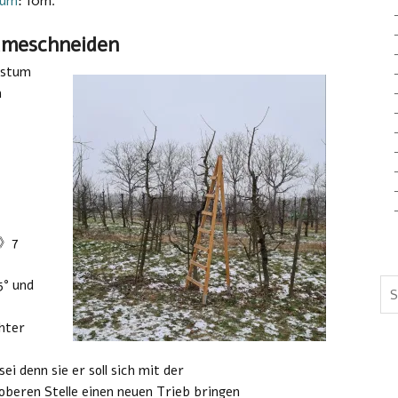
aum
: 10m.
umeschneiden
hstum
m
-》7
5° und
hter
i denn sie er soll sich mit der
oberen Stelle einen neuen Trieb bringen