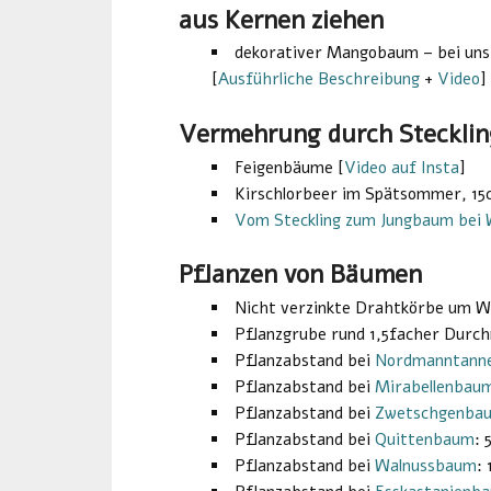
aus Kernen ziehen
dekorativer Mangobaum – bei uns
[
Ausführliche Beschreibung
+
Video
]
Vermehrung durch Stecklin
Feigenbäume [
Video auf Insta
]
Kirschlorbeer im Spätsommer, 15
Vom Steckling zum Jungbaum bei
Pflanzen von Bäumen
Nicht verzinkte Drahtkörbe um W
Pflanzgrube rund 1,5facher Durc
Pflanzabstand bei
Nordmanntann
Pflanzabstand bei
Mirabellenbau
Pflanzabstand bei
Zwetschgenba
Pflanzabstand bei
Quittenbaum
: 
Pflanzabstand bei
Walnussbaum
: