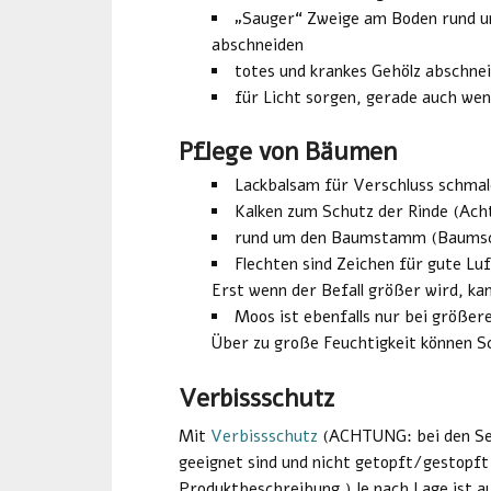
„Sauger“ Zweige am Boden rund u
abschneiden
totes und krankes Gehölz abschne
für Licht sorgen, gerade auch we
Pflege von Bäumen
Lackbalsam für Verschluss schmal
Kalken zum Schutz der Rinde (Ac
rund um den Baumstamm (Baumsch
Flechten sind Zeichen für gute Lu
Erst wenn der Befall größer wird, k
Moos ist ebenfalls nur bei größe
Über zu große Feuchtigkeit können 
Verbissschutz
Mit
Verbissschutz
(ACHTUNG: bei den Set
geeignet sind und nicht getopft/gestopft
Produktbeschreibung.) Je nach Lage ist au